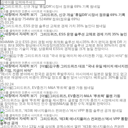
링크를 클릭하면 언론사 사이트로 이동됩니다.
그리드위즈, 신규 개설 '휴일DR'시장서 점유율 69% 기록
전체 등록용량 754MW 중 524MW 점유(점유율 69%)
25.03.25
링크를 클릭하면 언론사 사이트로 이동됩니다.
그리드위즈, ESS 운영 솔루션 교체로 경제 가치 35% 높인
다
904MWh 규모 ESS 관리 경험 바탕 최적화 솔루션 제시35% 추가 편익과 함께 DR 기
여도 최대 300% 향상에너지저장장치(ESS) 운영 솔루션 교체로 최대 30%까지 경제
성을 높이는 기술이 개발, 상용화돼 ESS의 경제성을 크게 높일 전망이다.
25.03.11
링크를 클릭하면 언론사 사이트로 이동됩니다.
[더벨]김구환 그리드위즈 대표 "국내 유일 메이저 에너지전
환 기업, 지금이 바닥"
“에너지 전환 분야에서 한국은 굉장히 후발주자다. 아시아에서 일본은 말할 것도 없고
중국은 재생에너지 비중이 35%일 정도로 훨씬 앞서 나가있다. 베트남도 30%를 넘었
다.
25.02.24
링크를 클릭하면 언론사 사이트로 이동됩니다.
[더벨]그리드위즈, EV충전기·M&A '투트랙' 플랜 가동
그리드위즈는 올해 '투트랙' 플랜을 제시했다. 글로벌 전기차 충전기 시장에서의 패권
을 장악하는 것과 적극적인 인수·합병(M&A)을 통한 수직 계열화 전략이다.
25.02.21
링크를 클릭하면 언론사 사이트로 이동됩니다.
그리드위즈, ‘제3회 에너지플러스 컨퍼런스’에서 VPP 통합
솔루션 공개
그리드위즈가 지난 13일 서울 삼성동 코엑스에서 열린 ‘제3회 에너지플러스 컨퍼런