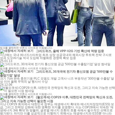
링크를 클릭하면 언론사 사이트로 이동됩니다.
그리드위즈, 올해 VPP·V2G 기반 확산에 역량 집중
지난해는 국내 에너지스타트업 최초 상장 성공국내와 해외시장 투트랙 전략 구사로
성과 도모AI기술 적극 도입해 차별화된 경쟁력 확보 집중
25.01.13
링크를 클릭하면 언론사 사이트로 이동됩니다.
그리드위즈, 30개국에 전기차 통신모뎀 공급 '500만불 수
출탑기업' 달성
크기 7cm 완속 충전기용 PLC 모뎀도 개발 고객사 니즈 부응작년 '300만불 수출탑' 달
성 이어 올해 무역의 날 행사서 수상
24.12.06
링크를 클릭하면 언론사 사이트로 이동됩니다.
(월요객석) COP29 이후, 대한민국 전력망의 혁신과 도전,
그리고 지속 가능한 선택이 필요한 시점
지난 COP29 회의에서 대한민국 정부는 재생에너지 확대와 에너지저장장치(ESS) 보
급, 그리고 전력망 강화에 대한 명확한 의지를 표명했다. 이는 COP28에서 약속한 ‘재
생에너지 3배 확대’와 맞물려, 글로벌 에너지 전환의 흐름 속에서 필수적인 선택으로
평가된다. 하지만 이를 성공적으로 이행하기 위해서는 재생에너지와 ESS뿐 아니라