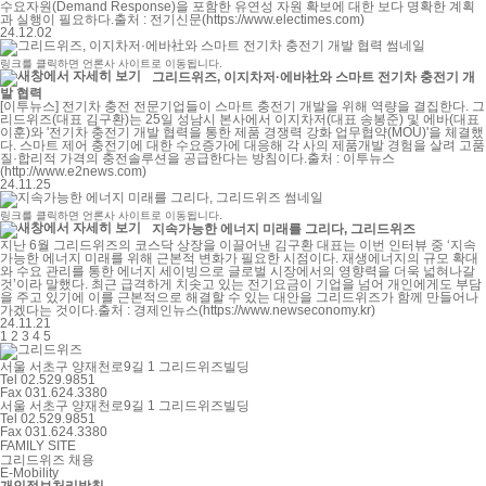
수요자원(Demand Response)을 포함한 유연성 자원 확보에 대한 보다 명확한 계획
과 실행이 필요하다.출처 : 전기신문(https://www.electimes.com)
24.12.02
링크를 클릭하면 언론사 사이트로 이동됩니다.
그리드위즈, 이지차저·에바社와 스마트 전기차 충전기 개
발 협력
[이투뉴스] 전기차 충전 전문기업들이 스마트 충전기 개발을 위해 역량을 결집한다. 그
리드위즈(대표 김구환)는 25일 성남시 본사에서 이지차저(대표 송봉준) 및 에바(대표
이훈)와 '전기차 충전기 개발 협력을 통한 제품 경쟁력 강화 업무협약(MOU)'을 체결했
다. 스마트 제어 충전기에 대한 수요증가에 대응해 각 사의 제품개발 경험을 살려 고품
질·합리적 가격의 충전솔루션을 공급한다는 방침이다.출처 : 이투뉴스
(http://www.e2news.com)
24.11.25
링크를 클릭하면 언론사 사이트로 이동됩니다.
지속가능한 에너지 미래를 그리다, 그리드위즈
지난 6월 그리드위즈의 코스닥 상장을 이끌어낸 김구환 대표는 이번 인터뷰 중 ‘지속
가능한 에너지 미래를 위해 근본적 변화가 필요한 시점이다. 재생에너지의 규모 확대
와 수요 관리를 통한 에너지 세이빙으로 글로벌 시장에서의 영향력을 더욱 넓혀나갈
것’이라 말했다. 최근 급격하게 치솟고 있는 전기요금이 기업을 넘어 개인에게도 부담
을 주고 있기에 이를 근본적으로 해결할 수 있는 대안을 그리드위즈가 함께 만들어나
가겠다는 것이다.출처 : 경제인뉴스(https://www.newseconomy.kr)
24.11.21
1
2
3
4
5
서울 서초구 양재천로9길 1 그리드위즈빌딩
Tel 02.529.9851
Fax 031.624.3380
서울 서초구 양재천로9길 1 그리드위즈빌딩
Tel 02.529.9851
Fax 031.624.3380
FAMILY SITE
그리드위즈 채용
E-Mobility