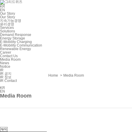
KR
EN
Our Story
Our Story
지속가능경영
윤리경영
Services
Solutions
Demand Response
Energy Storage
E-Mobility Charging
E-Mobility Communication
Renewable Energy
Career
Contact Us
Media Room
News
Notice
IR
IR 공지
Home
Media Room
IR 정보
IR Contact
KR
EN
Media Room